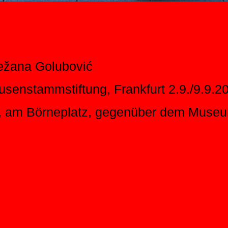
nežana Golubović
usenstammstiftung, Frankfurt 2.9./9.9.2
s, am Börneplatz, gegenüber dem Muse