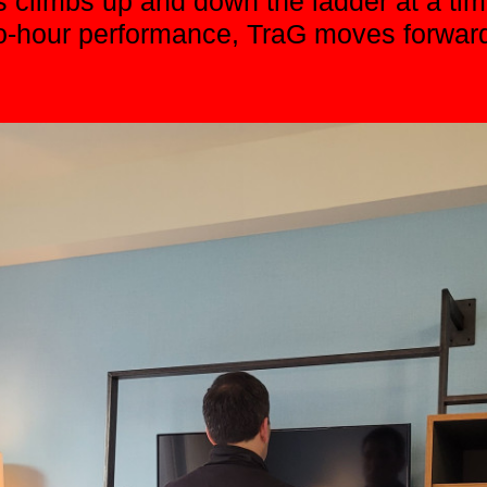
ts climbs up and down the ladder at a ti
o-hour performance, TraG moves forward l