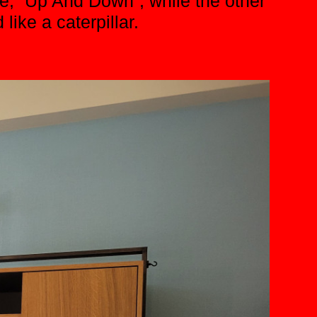
me, “Up And Down”, while the other
ike a caterpillar.